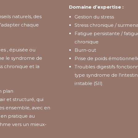
Domaine d’expertise :
eils naturels, des
Gestion du stress
 d’adapter chaque
Stress chronique / surmen
Fatigue persistante / fatigu
chronique
s , épuisée ou
Burn-out
mme le syndrome de
Prise de poids émotionnell
ess chronique et la
Troubles digestifs fonction
type syndrome de l'intestin
irritable (SII)
n plan
r et structuré, qui
es ensemble, avec en
e en pratique au
ythme vers un mieux-