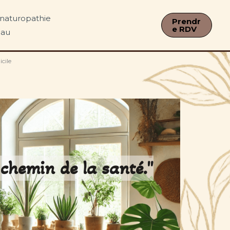
s naturopathie
Prendr
e RDV
eau
cile
 chemin de la santé."