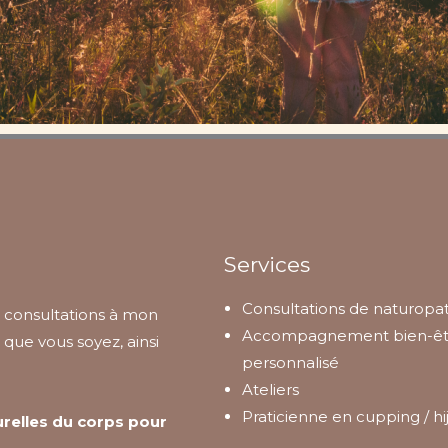
Services
Consultations de naturopa
s consultations à mon
Accompagnement bien-êt
 que vous soyez, ainsi
personnalisé
Ateliers
Praticienne en cupping / h
urelles du corps pour