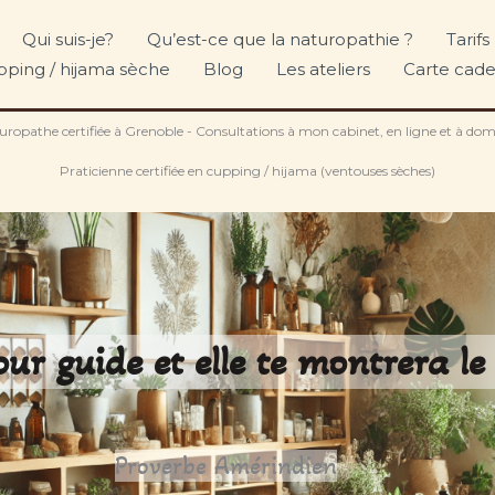
Qui suis-je?
Qu’est-ce que la naturopathie ?
Tarif
upping / hijama sèche
Blog
Les ateliers
Carte cad
uropathe certifiée à Grenoble - Consultations à mon cabinet, en ligne et à domi
Praticienne certifiée en cupping / hijama (ventouses sèches)
ur guide et elle te montrera le
Proverbe Amérindien