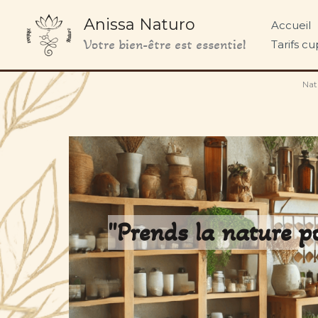
Aller
Anissa Naturo
Accueil
au
Votre bien-être est essentiel
Tarifs c
contenu
Nat
"Prends la nature po