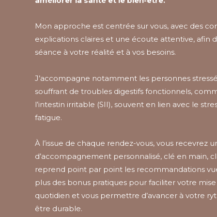
améliorer la santé et le bien-être.
Mon approche est centrée sur vous, avec des cons
explications claires et une écoute attentive, afin
séance à votre réalité et à vos besoins.
J’accompagne notamment les personnes stressée
souffrant de troubles digestifs fonctionnels, co
l’intestin irritable (SII), souvent en lien avec le str
fatigue.
À l’issue de chaque rendez-vous, vous recevrez u
d’accompagnement personnalisé, clé en main, clai
reprend point par point les recommandations vu
plus des bonus pratiques pour faciliter votre mis
quotidien et vous permettre d’avancer à votre r
être durable.