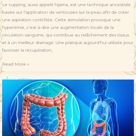
Le cupping, aussi appelé hijama, est une technique ancestrale
basée sur l’application de ventouses sur la peau afin de créer
une aspiration contrôlée. Cette stimulation provoque une
hyperémie, c’est-à-dire une augmentation locale de la
circulation sanguine, qui contribue au relâchement des tissus
et à un meilleur drainage. Une pratique aujourd’hui utilisée pour
favoriser la récupération,
Read More »
Le
Syndrome
de
l’Intestin
Irritable
(SII)