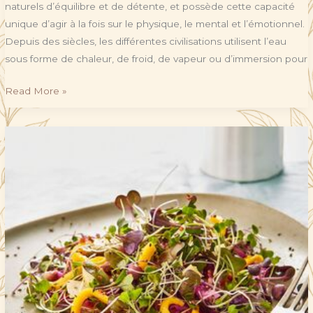
naturels d’équilibre et de détente, et possède cette capacité
unique d’agir à la fois sur le physique, le mental et l’émotionnel.
Depuis des siècles, les différentes civilisations utilisent l’eau
sous forme de chaleur, de froid, de vapeur ou d’immersion pour
Read More »
Graines
germées
:
des
petites
bombes
nutritionnelles
pour
le
printemps