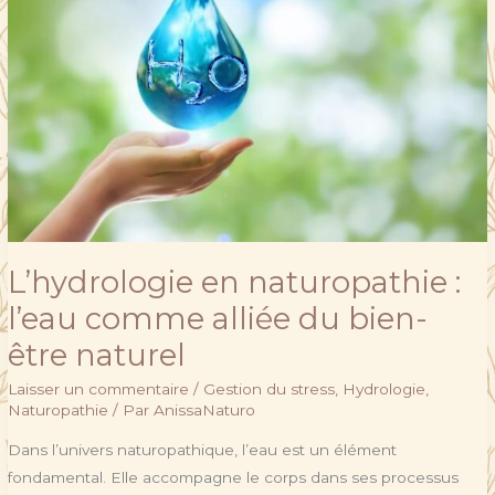
:
l’eau
comme
alliée
du
bien-
être
naturel
L’hydrologie en naturopathie :
l’eau comme alliée du bien-
être naturel
Laisser un commentaire
/
Gestion du stress
,
Hydrologie
,
Naturopathie
/ Par
AnissaNaturo
Dans l’univers naturopathique, l’eau est un élément
fondamental. Elle accompagne le corps dans ses processus