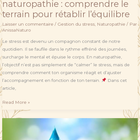
naturopathie : comprendre le
terrain pour rétablir l’équilibre
Laisser un commentaire
/
Gestion du stress
,
Naturopathie
/ Par
AnissaNaturo
Le stress est devenu un compagnon constant de notre
quotidien. Il se faufile dans le rythme effréné des journées,
surcharge le mental et épuise le corps. En naturopathie,
l’objectif n’est pas simplement de “calmer” le stress, mais de
comprendre comment ton organisme réagit et d’ajuster
l’accompagnement en fonction de ton terrain.
Dans cet
article,
Read More »
L’hydrologie
en
naturopathie