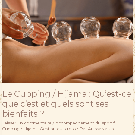
Cupping
/
Hijama
:
Qu’est-
ce
que
c’est
et
quels
sont
ses
Le Cupping / Hijama : Qu’est-ce
bienfaits
que c’est et quels sont ses
?
bienfaits ?
Laisser un commentaire
/
Accompagnement du sportif
,
Cupping / Hijama
,
Gestion du stress
/ Par
AnissaNaturo