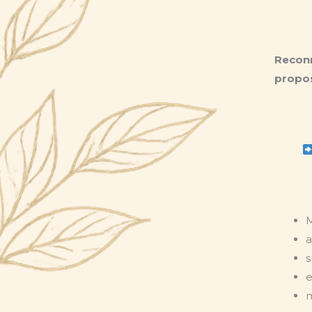
Reconn
propo
M
a
s
e
m