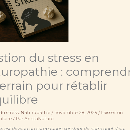
tion du stress en
turopathie : comprend
terrain pour rétablir
quilibre
du stress
,
Naturopathie
/
novembre 28, 2025
/
Laisser un
taire
/ Par
AnissaNaturo
ess est devenu un compagnon constant de notre quotidien.