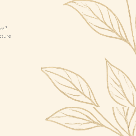
ss ?
cture