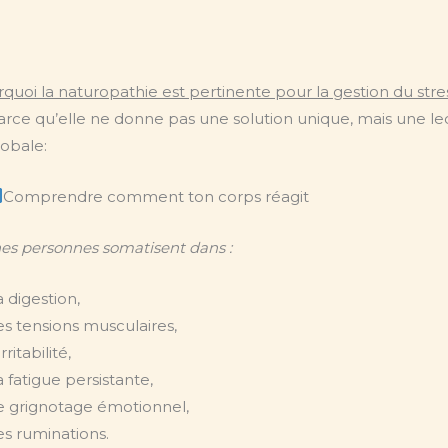
quoi la naturopathie est pertinente pour la gestion du stre
arce qu’elle ne donne pas une solution unique, mais une le
lobale:
Comprendre comment ton corps réagit
nes personnes somatisent dans :
a digestion,
es tensions musculaires,
’irritabilité,
a fatigue persistante,
e grignotage émotionnel,
es ruminations.