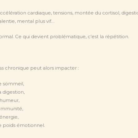
ccélération cardiaque, tensions, montée du cortisol, digest
alentie, mental plus vif…
ormal. Ce qui devient problématique, c’est la répétition.
ss chronique peut alors impacter :
e sommeil,
a digestion,
’humeur,
’immunité,
’énergie,
e poids émotionnel.