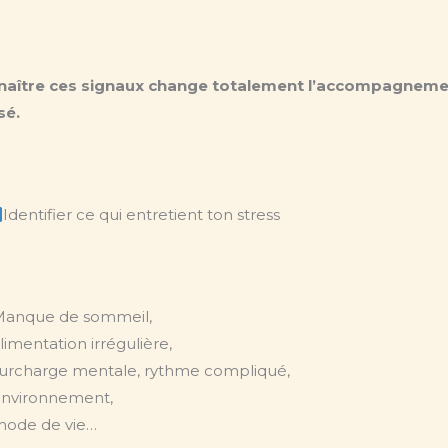
aître ces signaux change totalement l’accompagnem
sé.
Identifier ce qui entretient ton stress
anque de sommeil,
limentation irrégulière,
urcharge mentale, rythme compliqué,
nvironnement,
ode de vie…