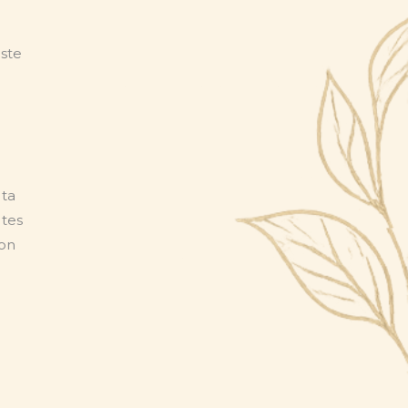
ste
 ta
 tes
ton