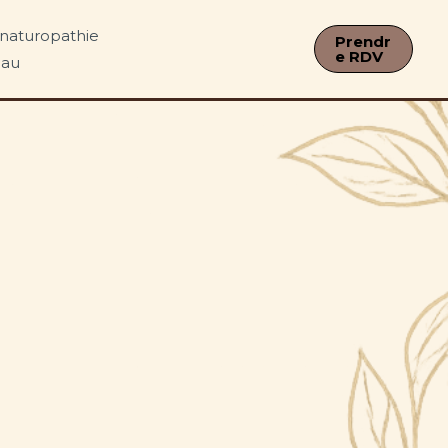
s naturopathie
Prendr
e RDV
eau