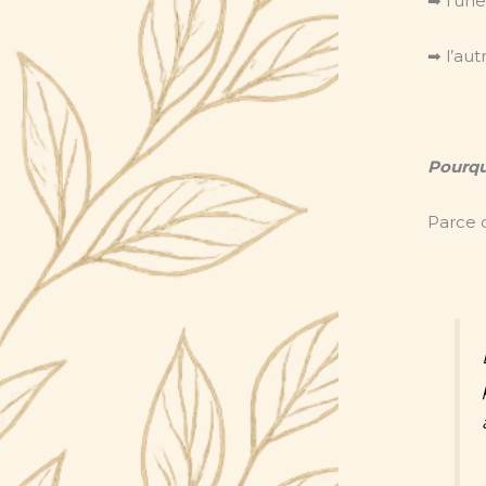
➡ l’un
➡ l’aut
Pourqu
Parce q