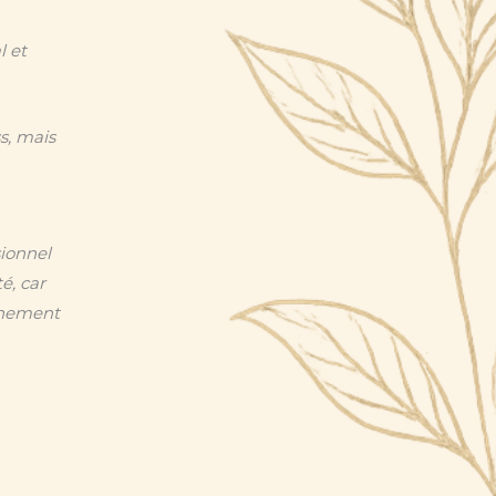
l et
s, mais
sionnel
é, car
gnement