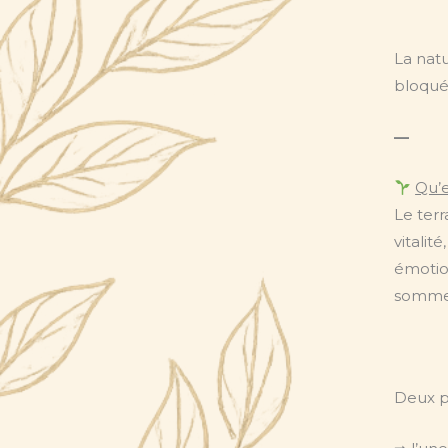
La nat
bloqué
—
Qu’e
Le terr
vitalit
émotion
sommeil
Deux p