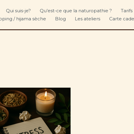
Qui suis-je?
Qu’est-ce que la naturopathie ?
Tarif
upping / hijama sèche
Blog
Les ateliers
Carte cad