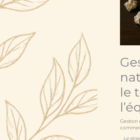
Ges
na
le 
l’é
Gestion 
commen
Le str