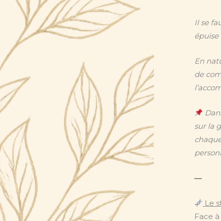
Il se f
épuise 
En natu
de com
l’acco
Dans 
sur la 
chaque
personn
—
Le s
Face à