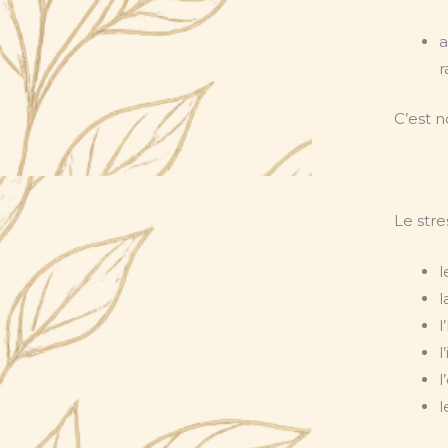
a
r
C’est n
Le stre
l
l
l
l
l
l