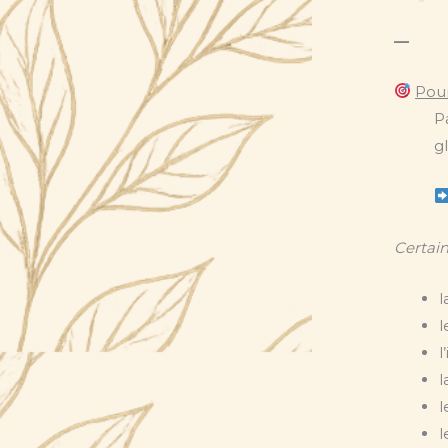
—
Pour
P
g
Certai
l
l
l
l
l
l